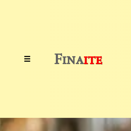
Inicio
Investimentos
Educação
Fina
ite
☰
Financeira
Análise
de
Mercado
Notícias
Financeiras