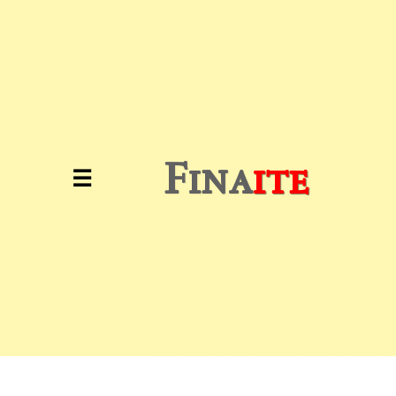
Inicio
Investimentos
Educação
Fina
ite
☰
Financeira
Análise
de
Mercado
Notícias
Financeiras