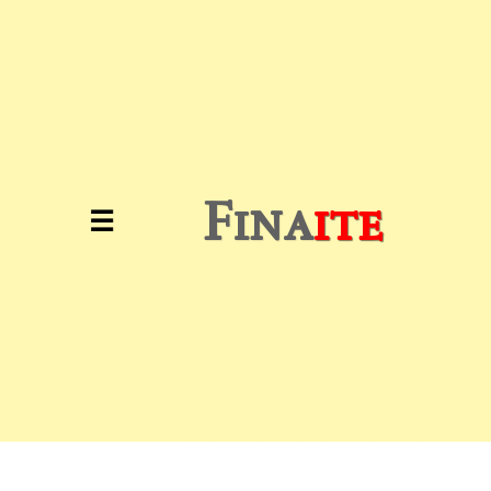
Inicio
Investimentos
Educação
Fina
ite
☰
Financeira
Análise
de
Mercado
Notícias
Financeiras